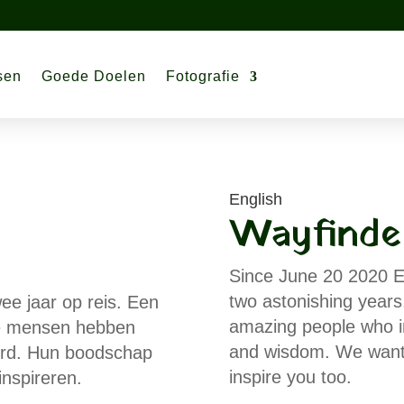
sen
Goede Doelen
Fotografie
English
Wayfinde
Since June 20 2020 El
two astonishing year
wee jaar op reis. Een
amazing people who ins
ke mensen hebben
and wisdom. We want t
erd. Hun boodschap
inspire you too.
inspireren.